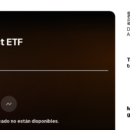
D
A
st ETF
T
t
ado no están disponibles.