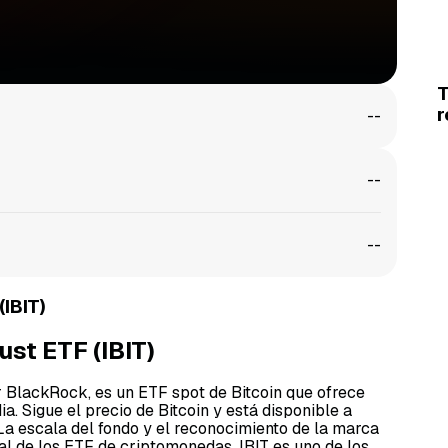
r
--
--
--
(IBIT)
ust ETF (IBIT)
r BlackRock, es un ETF spot de Bitcoin que ofrece
a. Sigue el precio de Bitcoin y está disponible a
 La escala del fondo y el reconocimiento de la marca
al de los ETF de criptomonedas. IBIT es uno de los